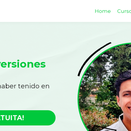
Home
Curs
versiones
haber tenido en
TUITA!