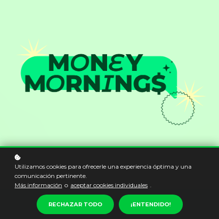
Utilizamos cookies para ofrecerle una experiencia óptima y una
comunicación pertinente.
Más información
o
aceptar cookies individuales
.
RECHAZAR TODO
¡ENTENDIDO!