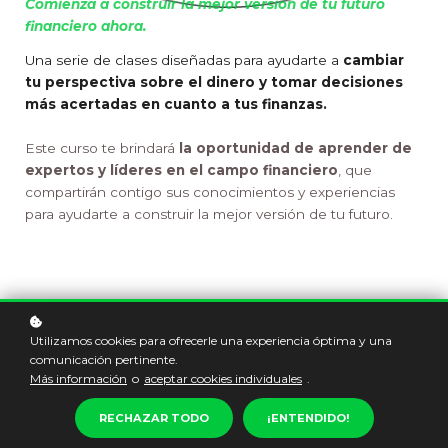
Comienza a construir la mejor versión de tu futuro
financiero ahora.
Una serie de clases diseñadas para ayudarte a
cambiar
tu perspectiva sobre el dinero y tomar decisiones
más acertadas en cuanto a tus finanzas.
Este curso te brindará
la oportunidad de aprender de
expertos y líderes en el campo financiero
, que
compartirán contigo sus conocimientos y experiencias
para ayudarte a construir la mejor versión de tu futuro.
¡INSCRIPCIÓN GRATUITA!
Utilizamos cookies para ofrecerle una experiencia óptima y una
comunicación pertinente.
Más información
o
aceptar cookies individuales
.
Esta formación incluye:
RECHAZAR TODO
¡ENTENDIDO!
6 clases con expertos de Skandia
El camino a una desintoxicación de tus finanzas