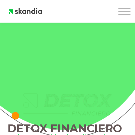
Cursos
Quiénes Somos
Inicia Sesión
DETOX FINANCIERO